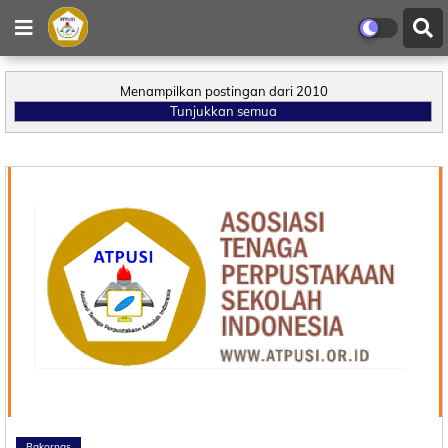
Menampilkan postingan dari 2010
Tunjukkan semua
Rakornas