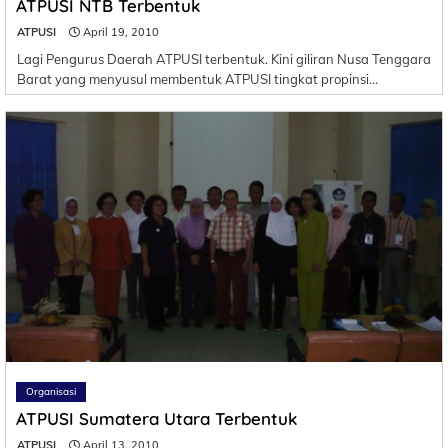
ATPUSI NTB Terbentuk
ATPUSI
April 19, 2010
Lagi Pengurus Daerah ATPUSI terbentuk. Kini giliran Nusa Tenggara
Barat yang menyusul membentuk ATPUSI tingkat propinsi…
Organisasi
ATPUSI Sumatera Utara Terbentuk
ATPUSI
April 13, 2010