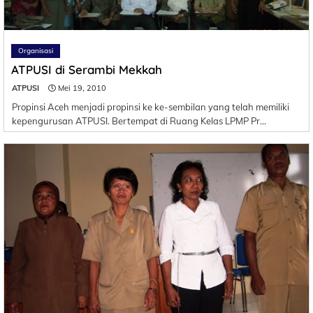
Organisasi
ATPUSI di Serambi Mekkah
ATPUSI
Mei 19, 2010
Propinsi Aceh menjadi propinsi ke ke-sembilan yang telah memiliki
kepengurusan ATPUSI. Bertempat di Ruang Kelas LPMP Pr…