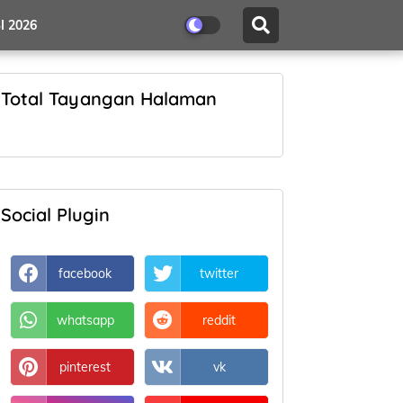
I 2026
Total Tayangan Halaman
Social Plugin
facebook
twitter
whatsapp
reddit
pinterest
vk