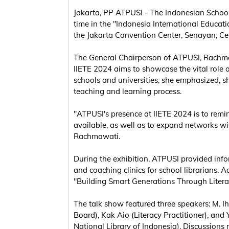
Jakarta, PP ATPUSI - The Indonesian School 
time in the "Indonesia International Educati
the Jakarta Convention Center, Senayan, Cen
The General Chairperson of ATPUSI, Rachmawa
IIETE 2024 aims to showcase the vital role of
schools and universities, she emphasized, 
teaching and learning process.
"ATPUSI's presence at IIETE 2024 is to remi
available, as well as to expand networks wit
Rachmawati.
During the exhibition, ATPUSI provided in
and coaching clinics for school librarians.
"Building Smart Generations Through Litera
The talk show featured three speakers: M.
Board), Kak Aio (Literacy Practitioner), and 
National Library of Indonesia). Discussions r