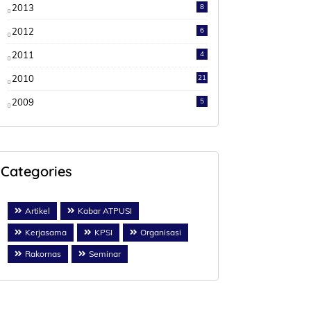
2013
8
2012
6
2011
4
2010
21
2009
5
Categories
Artikel
Kabar ATPUSI
Kerjasama
KPSI
Organisasi
Rakornas
Seminar